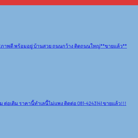
ภาพดี พร้อมอยู่ บ้านสวย ถนนกว้าง ติดถนนใหญ่**ขายแล้ว**
 ต่อเติม ราคานี้ทำเลนี้ไม่แพง ติดต่อ 081-4243141 ขายแล้ว!!!