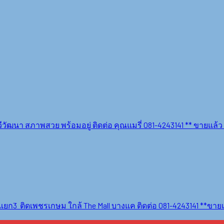
วัฒนา สภาพสวย พร้อมอยู่ ติดต่อ คุณแมรี่ 081-4243141 ** ขายแล้ว 
แยก3 ติดเพชรเกษม ใกล้ The Mall บางแค ติดต่อ 081-4243141 **ขาย