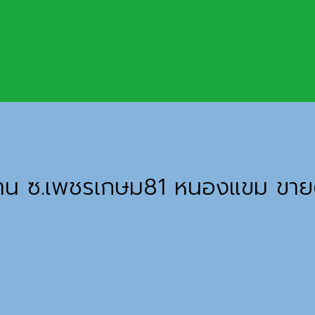
พุดตาน ซ.เพชรเกษม81 หนองแขม 