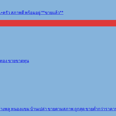
+ครัว สภาพดี พร้อมอยู่ **ขายแล้ว**
จอมทอง ขายขาดทุน
งค้างพลู หนองแขม บ้านเปล่า ขายตามสภาพ ถูกสุด ขายต่ำกว่าราคาปร