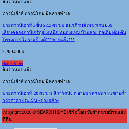
สินค้าหมดแล้ว
ทาวน์เฮ้าส์ ทาวน์โฮม มีหลายทำเล
ขายทาวน์เฮาส์ 3 ชั้น 22.2 ตรว.ม.ธนาภิรมย์ เพชรเกษม69
เลียบคลองภาษีเจริญฝั่งเหนือ หนองแขม บ้านสวย ต่อเติมเต็ม ต้น
โครงการ โครงสร้างดี***ขายแล้ว***
2,750,000
฿
Quick View
สินค้าหมดแล้ว
ทาวน์เฮ้าส์ ทาวน์โฮม มีหลายทำเล
ขายทาวน์เฮาส์ 28 ตรว. ม.สิวารัตน์8 ต.ยายชา สามพราน ขายต่ำ
กว่าราคาประเมิน +ขายแล้ว+
Copyright 2026 ©
SEARCH HOME เซิร์ชโฮม รับฝากขายบ้านและ
ที่ดิน