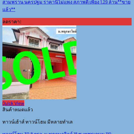
สามพราน นครปฐม ราคานี้ไม่แพง สภาพดี เพียง 1.29 ล้าน**ขาย
แล้ว**
ลดราคา!
Quick View
สินค้าหมดแล้ว
ทาวน์เฮ้าส์ ทาวน์โฮม มีหลายทำเล
ทาวน์โฮม 30.8 ตรว. ม.พฤกษาวิลล์ 18 ซ.เพชรเกษม 110