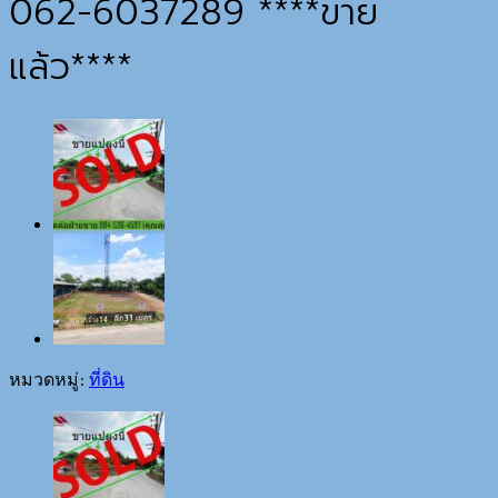
062-6037289 ****ขาย
แล้ว****
หมวดหมู่:
ที่ดิน