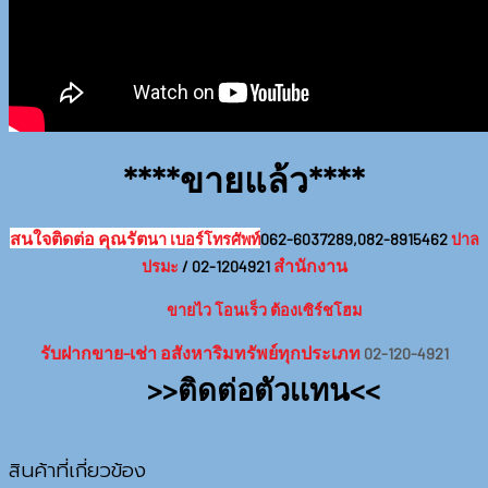
****ขายแล้ว****
สนใจติดต่อ คุณรัต
นา เบอร์โทรศัพท์
062-6037289,082-8915462
ปาล
สำนักงาน
ปรมะ
/ 02-1204921
ขายไว โอนเร็ว ต้องเซิร์ชโฮม
รับฝากขาย-เช่า อสังหาริมทรัพย์ทุกประเภท
02-120-4921
>>ติดต่อตัวเเทน<<
สินค้าที่เกี่ยวข้อง